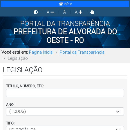
Início
|
A
|
A
|
A
|
PORTAL DA TRANSPARÊNCIA
PREFEITURA DE ALVORADA DO
OESTE - RO
Você está em:
Página Inicial
Portal da Transparência
Legislação
LEGISLAÇÃO
TÍTULO, NÚMERO, ETC:
ANO:
TIPO: