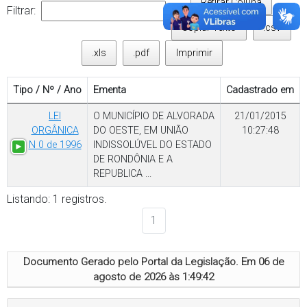
Retirar Coluna
Filtrar:
Copiar Texto
.csv
.xls
.pdf
Imprimir
Tipo / Nº / Ano
Ementa
Cadastrado em
LEI
O MUNICÍPIO DE ALVORADA
21/01/2015
ORGÂNICA
DO OESTE, EM UNIÃO
10:27:48
N 0 de 1996
INDISSOLÚVEL DO ESTADO
DE RONDÔNIA E A
REPUBLICA ...
Listando: 1 registros.
1
Documento Gerado pelo Portal da Legislação. Em
06 de
agosto de 2026 às 1:49:42