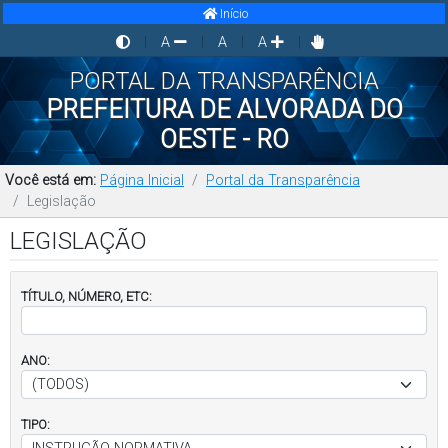
Início
|
A
|
A
|
A
|
PORTAL DA TRANSPARÊNCIA
PREFEITURA DE ALVORADA DO
OESTE - RO
Você está em:
Página Inicial
Portal da Transparência
Legislação
LEGISLAÇÃO
TÍTULO, NÚMERO, ETC:
ANO:
TIPO: