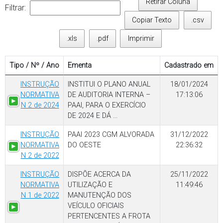
Retirar Coluna
Filtrar:
Copiar Texto
.csv
.xls
.pdf
Imprimir
Tipo / Nº / Ano
Ementa
Cadastrado em
INSTRUÇÃO
INSTITUI O PLANO ANUAL
18/01/2024
NORMATIVA
DE AUDITORIA INTERNA –
17:13:06
N 2 de 2024
PAAI, PARA O EXERCÍCIO
DE 2024 E DÁ ...
INSTRUÇÃO
PAAI 2023 CGM ALVORADA
31/12/2022
NORMATIVA
DO OESTE
22:36:32
N 2 de 2022
INSTRUÇÃO
DISPÕE ACERCA DA
25/11/2022
NORMATIVA
UTILIZAÇÃO E
11:49:46
N 1 de 2022
MANUTENÇÃO DOS
VEÍCULO OFICIAIS
PERTENCENTES A FROTA